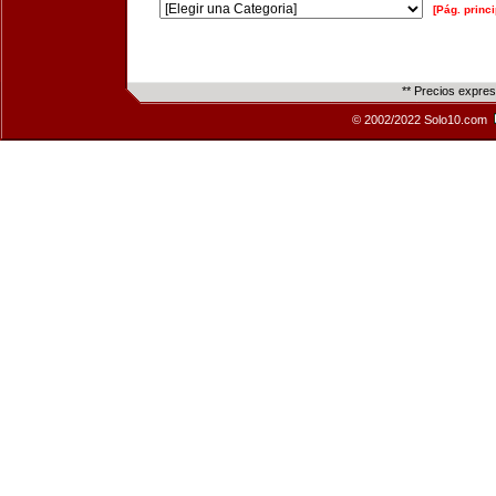
[Pág. princi
** Precios expre
© 2002/2022 Solo10.com