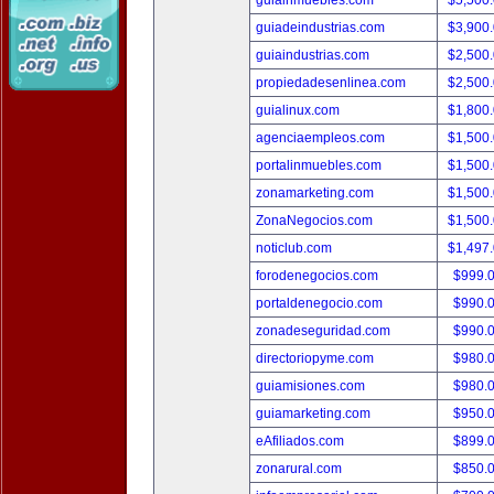
guiainmuebles.com
$5,500
guiadeindustrias.com
$3,900
guiaindustrias.com
$2,500
propiedadesenlinea.com
$2,500
guialinux.com
$1,800
agenciaempleos.com
$1,500
portalinmuebles.com
$1,500
zonamarketing.com
$1,500
ZonaNegocios.com
$1,500
noticlub.com
$1,497
forodenegocios.com
$999.
portaldenegocio.com
$990.
zonadeseguridad.com
$990.
directoriopyme.com
$980.
guiamisiones.com
$980.
guiamarketing.com
$950.
eAfiliados.com
$899.
zonarural.com
$850.