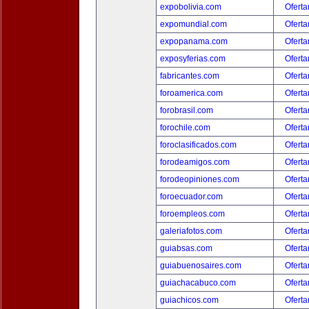
expobolivia.com
Oferta
expomundial.com
Oferta
expopanama.com
Oferta
exposyferias.com
Oferta
fabricantes.com
Oferta
foroamerica.com
Oferta
forobrasil.com
Oferta
forochile.com
Oferta
foroclasificados.com
Oferta
forodeamigos.com
Oferta
forodeopiniones.com
Oferta
foroecuador.com
Oferta
foroempleos.com
Oferta
galeriafotos.com
Oferta
guiabsas.com
Oferta
guiabuenosaires.com
Oferta
guiachacabuco.com
Oferta
guiachicos.com
Oferta