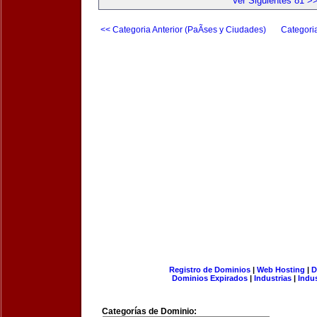
Ver Siguientes 81 >
<< Categoria Anterior (PaÃ­ses y Ciudades)
Categori
Registro de Dominios
|
Web Hosting
|
D
Dominios Expirados
|
Industrias
|
Indu
Categorías de Dominio: