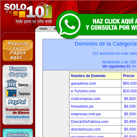
Dominios de la Categoría
231 dominios en esta categ
Mostrando 1 de 150
Ver siguientes 81 >>
Nombre de Dominio
Precio
ganaderia.com
$95,000
e-Turismo.com
$20,000
clubcompras.com
$8,900
Inmuebles.pe
$8,500
empresas.com.pa
$6,500
DirectoDeFabrica.com
$5,999
directoriousa.com
$5,500