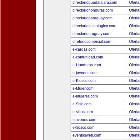
directorioguadalajara.com
Oferta
directoriohonduras.com
Oferta
directorioparaguay.com
Oferta
directoriotecnologico.com
Oferta
directoriouruguay.com
Oferta
diretoriocomercial.com
Oferta
e-cargas.com
Oferta
e-comunidad.com
Oferta
e-Honduras.com
Oferta
e-jovenes.com
Oferta
e-Kiosco.com
Oferta
e-Mujer.com
Oferta
e-mujeres.com
Oferta
e-Sitio.com
Oferta
e-sitios.com
Oferta
ejovenes.com
Oferta
eKiosco.com
Oferta
eventosweb.com
Oferta