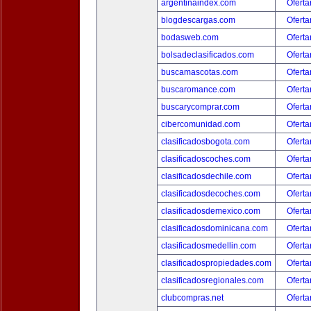
argentinaindex.com
Oferta
blogdescargas.com
Oferta
bodasweb.com
Oferta
bolsadeclasificados.com
Oferta
buscamascotas.com
Oferta
buscaromance.com
Oferta
buscarycomprar.com
Oferta
cibercomunidad.com
Oferta
clasificadosbogota.com
Oferta
clasificadoscoches.com
Oferta
clasificadosdechile.com
Oferta
clasificadosdecoches.com
Oferta
clasificadosdemexico.com
Oferta
clasificadosdominicana.com
Oferta
clasificadosmedellin.com
Oferta
clasificadospropiedades.com
Oferta
clasificadosregionales.com
Oferta
clubcompras.net
Oferta