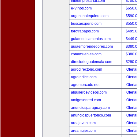
infoempresarial.com
$700.
e-Vinos.com
$650.
argentinatequiero.com
$590.
buscaexperto.com
$550.
forotrabajos.com
$495.
guiamedicamentos.com
$449.
guiaemprendedores.com
$380.
zonamuebles.com
$380.
directorioguatemala.com
$290.
agrodirectorio.com
Oferta
agroindice.com
Oferta
agromercado.net
Oferta
alquilerdevideos.com
Oferta
amigosenred.com
Oferta
anunciosparaguay.com
Oferta
anunciospuertorico.com
Oferta
areajoven.com
Oferta
areamujer.com
Oferta