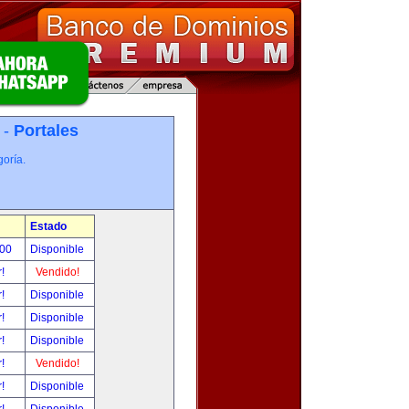
 -
Portales
oría.
Estado
.00
Disponible
r!
Vendido!
r!
Disponible
r!
Disponible
r!
Disponible
r!
Vendido!
r!
Disponible