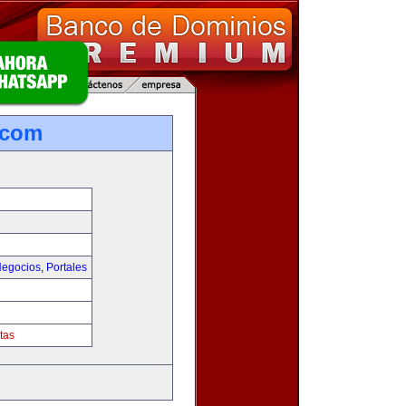
.com
egocios
,
Portales
tas