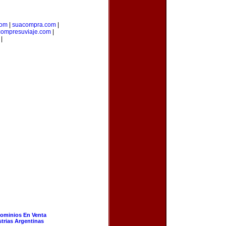
com
|
suacompra.com
|
compresuviaje.com
|
|
ominios En Venta
strias Argentinas