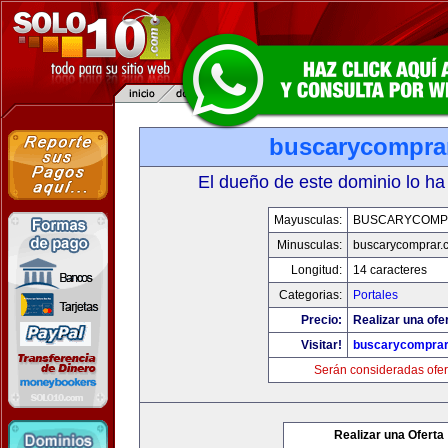
buscarycompra
El dueño de este dominio lo ha
Mayusculas:
BUSCARYCOMP
Minusculas:
buscarycomprar.
Longitud:
14 caracteres
Categorias:
Portales
Precio:
Realizar una ofer
Visitar!
buscarycompra
Serán consideradas ofer
Realizar una Oferta