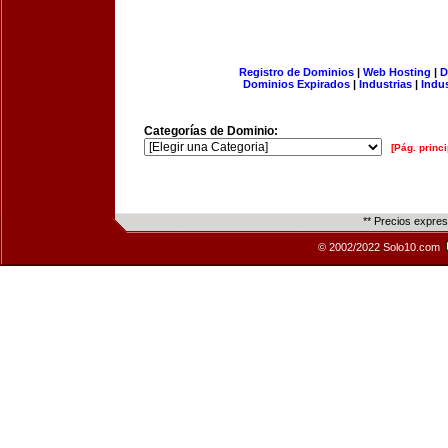
Registro de Dominios
|
Web Hosting
|
D
Dominios Expirados
|
Industrias
|
Indu
Categorías de Dominio:
[Pág. princi
** Precios expre
© 2002/2022 Solo10.com