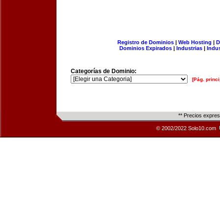
Registro de Dominios
|
Web Hosting
|
D
Dominios Expirados
|
Industrias
|
Indu
Categorías de Dominio:
[Pág. princi
** Precios expre
© 2002/2022 Solo10.com