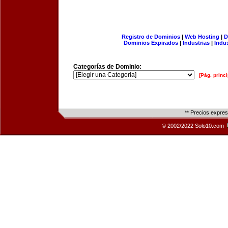
Registro de Dominios
|
Web Hosting
|
D
Dominios Expirados
|
Industrias
|
Indu
Categorías de Dominio:
[Pág. princi
** Precios expre
© 2002/2022 Solo10.com