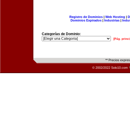
Registro de Dominios
|
Web Hosting
|
D
Dominios Expirados
|
Industrias
|
Indu
Categorías de Dominio:
[Pág. princi
** Precios expre
© 2002/2022 Solo10.com