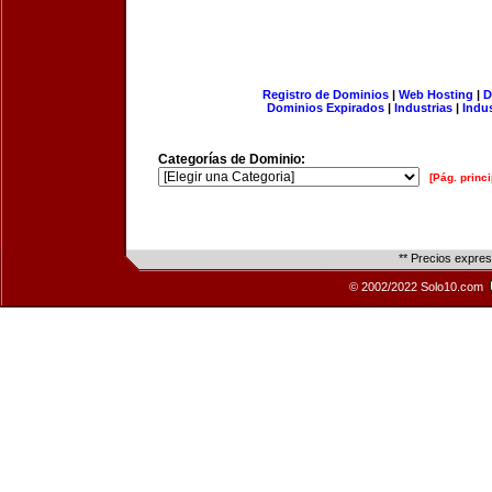
Registro de Dominios
|
Web Hosting
|
D
Dominios Expirados
|
Industrias
|
Indu
Categorías de Dominio:
[Pág. princi
** Precios expre
© 2002/2022 Solo10.com