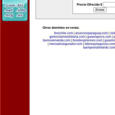
Precio Ofrecido $
Otros dominios en venta:
forochile.com
|
anunciosparaguay.com
|
clu
gerenciainmobiliaria.com
|
guiaviajeros.com
|
p
bienesenventa.com
|
forodeopiniones.com
|
guiami
|
mercadosegurador.com
|
lideresynegocios.co
tuemprendimiento.co