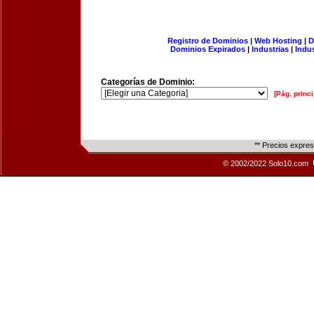
Registro de Dominios
|
Web Hosting
|
D
Dominios Expirados
|
Industrias
|
Indu
Categorías de Dominio:
[Pág. princi
** Precios expre
© 2002/2022 Solo10.com