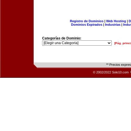
Registro de Dominios
|
Web Hosting
|
D
Dominios Expirados
|
Industrias
|
Indu
Categorías de Dominio:
[Pág. princi
** Precios expre
© 2002/2022 Solo10.com