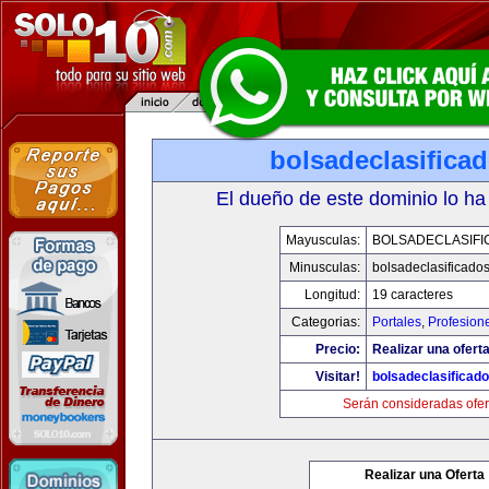
bolsadeclasifica
El dueño de este dominio lo ha
Mayusculas:
BOLSADECLASIFI
Minusculas:
bolsadeclasificado
Longitud:
19 caracteres
Categorias:
Portales
,
Profesion
Precio:
Realizar una oferta
Visitar!
bolsadeclasificad
Serán consideradas ofer
Realizar una Oferta