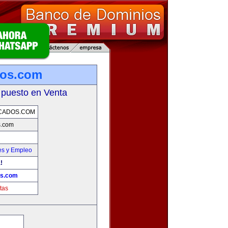
dos.com
 puesto en Venta
CADOS.COM
s.com
es y Empleo
!
os.com
tas