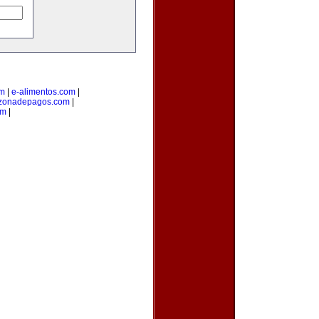
om
|
e-alimentos.com
|
zonadepagos.com
|
om
|