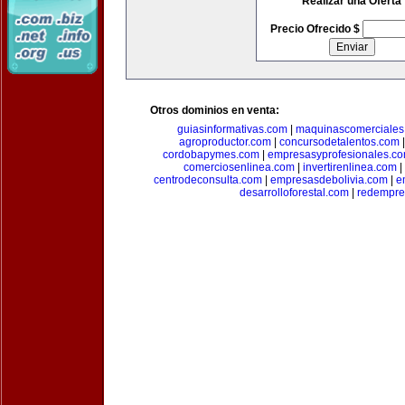
Realizar una Oferta
Precio Ofrecido $
Otros dominios en venta:
guiasinformativas.com
|
maquinascomerciales
agroproductor.com
|
concursodetalentos.com
cordobapymes.com
|
empresasyprofesionales.c
comerciosenlinea.com
|
invertirenlinea.com
|
centrodeconsulta.com
|
empresasdebolivia.com
|
e
desarrolloforestal.com
|
redempre