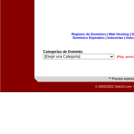
Registro de Dominios
|
Web Hosting
|
D
Dominios Expirados
|
Industrias
|
Indu
Categorías de Dominio:
[Pág. princi
** Precios expre
© 2002/2022 Solo10.com