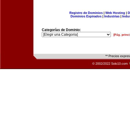
Registro de Dominios
|
Web Hosting
|
D
Dominios Expirados
|
Industrias
|
Indu
Categorías de Dominio:
[Pág. princi
** Precios expre
© 2002/2022 Solo10.com