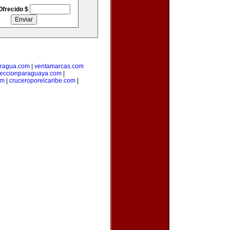
Ofrecido $
aragua.com
|
ventamarcas.com
leccionparaguaya.com
|
om
|
cruceroporelcaribe.com
|