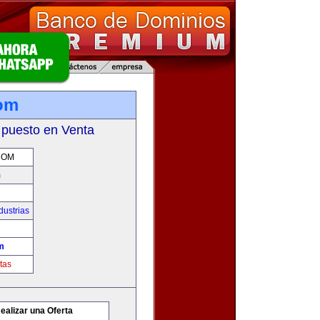
om
 puesto en Venta
COM
m
dustrias
m
tas
ealizar una Oferta