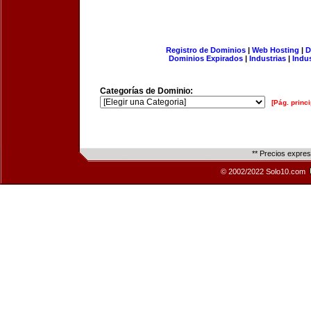
Registro de Dominios
|
Web Hosting
|
D
Dominios Expirados
|
Industrias
|
Indu
Categorías de Dominio:
[Pág. princi
** Precios expre
© 2002/2022 Solo10.com