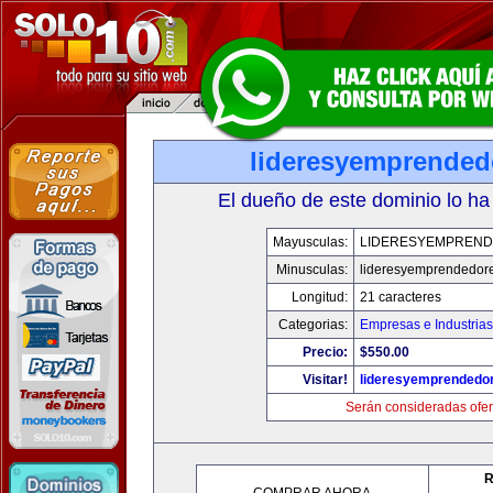
lideresyemprended
El dueño de este dominio lo ha
Mayusculas:
LIDERESYEMPREN
Minusculas:
lideresyemprendedor
Longitud:
21 caracteres
Categorias:
Empresas e Industrias
Precio:
$550.00
Visitar!
lideresyemprendedo
Serán consideradas ofer
R