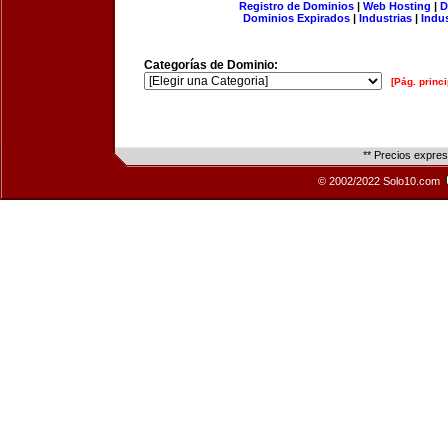
Registro de Dominios
|
Web Hosting
|
D
Dominios Expirados
|
Industrias
|
Indu
Categorías de Dominio:
[Pág. princi
** Precios expre
© 2002/2022 Solo10.com