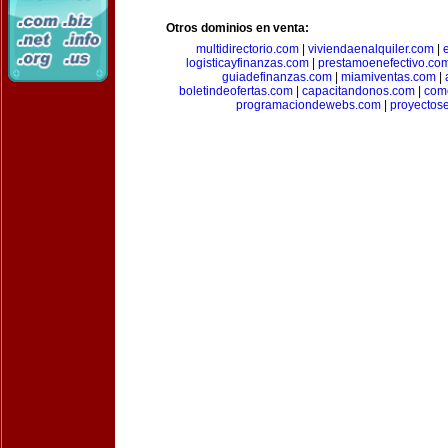
Otros dominios en venta:
multidirectorio.com
|
viviendaenalquiler.com
|
logisticayfinanzas.com
|
prestamoenefectivo.co
guiadefinanzas.com
|
miamiventas.com
|
boletindeofertas.com
|
capacitandonos.com
|
come
programaciondewebs.com
|
proyectos