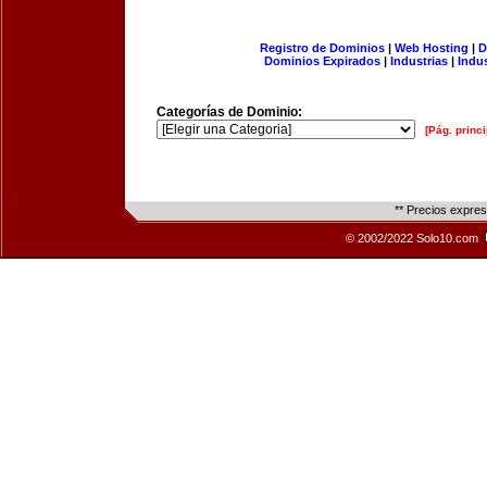
Registro de Dominios
|
Web Hosting
|
D
Dominios Expirados
|
Industrias
|
Indu
Categorías de Dominio:
[Pág. princi
** Precios expre
© 2002/2022 Solo10.com