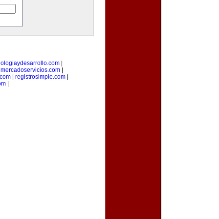
nologiaydesarrollo.com
|
|
mercadoservicios.com
|
.com
|
registrosimple.com
|
om
|