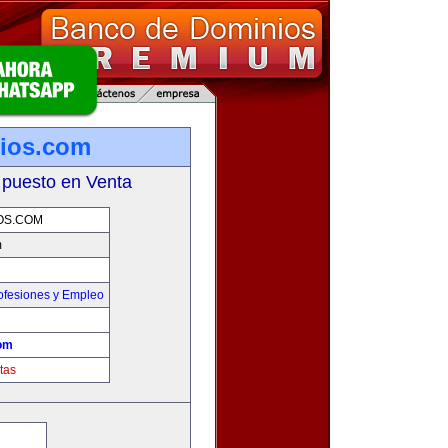
ios.com
 puesto en Venta
OS.COM
m
ofesiones y Empleo
om
tas