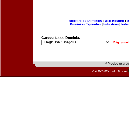
Registro de Dominios
|
Web Hosting
|
D
Dominios Expirados
|
Industrias
|
Indu
Categorías de Dominio:
[Pág. princi
** Precios expre
© 2002/2022 Solo10.com