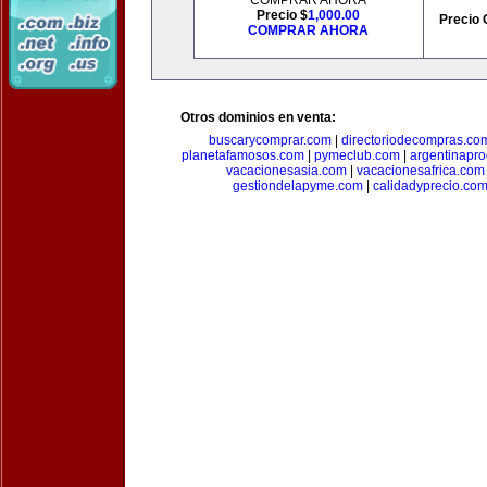
COMPRAR AHORA
Precio $
1,000.00
Precio 
COMPRAR AHORA
Otros dominios en venta:
buscarycomprar.com
|
directoriodecompras.co
planetafamosos.com
|
pymeclub.com
|
argentinapro
vacacionesasia.com
|
vacacionesafrica.com
gestiondelapyme.com
|
calidadyprecio.co