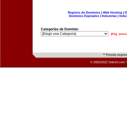
Registro de Dominios
|
Web Hosting
|
D
Dominios Expirados
|
Industrias
|
Indu
Categorías de Dominio:
[Pág. princi
** Precios expre
© 2002/2022 Solo10.com