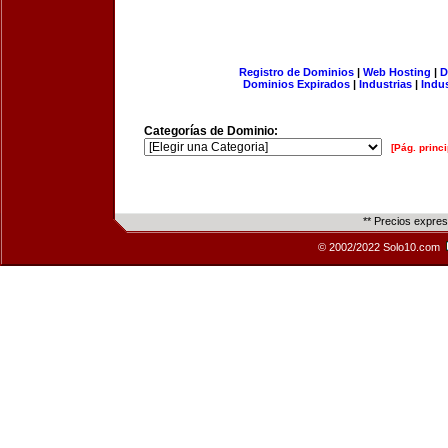
Registro de Dominios
|
Web Hosting
|
D
Dominios Expirados
|
Industrias
|
Indu
Categorías de Dominio:
[Pág. princi
** Precios expre
© 2002/2022 Solo10.com