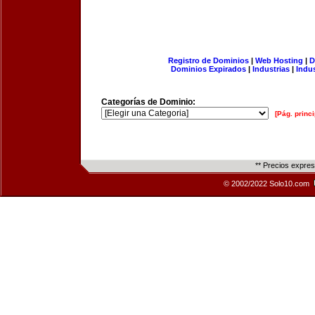
Registro de Dominios
|
Web Hosting
|
D
Dominios Expirados
|
Industrias
|
Indu
Categorías de Dominio:
[Pág. princi
** Precios expre
© 2002/2022 Solo10.com