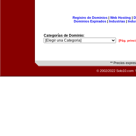
Registro de Dominios
|
Web Hosting
|
D
Dominios Expirados
|
Industrias
|
Indu
Categorías de Dominio:
[Pág. princi
** Precios expre
© 2002/2022 Solo10.com