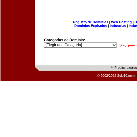
Registro de Dominios
|
Web Hosting
|
D
Dominios Expirados
|
Industrias
|
Indu
Categorías de Dominio:
[Pág. princi
** Precios expre
© 2002/2022 Solo10.com