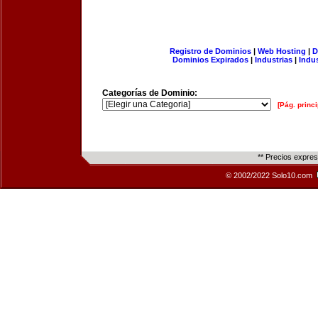
Registro de Dominios
|
Web Hosting
|
D
Dominios Expirados
|
Industrias
|
Indu
Categorías de Dominio:
[Pág. princi
** Precios expre
© 2002/2022 Solo10.com