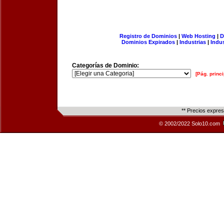
Registro de Dominios
|
Web Hosting
|
D
Dominios Expirados
|
Industrias
|
Indu
Categorías de Dominio:
[Pág. princi
** Precios expre
© 2002/2022 Solo10.com