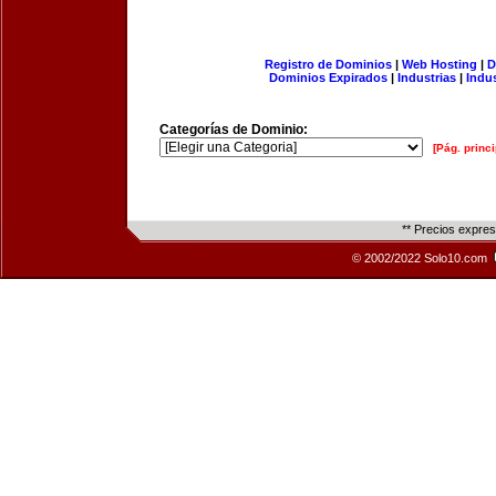
Registro de Dominios
|
Web Hosting
|
D
Dominios Expirados
|
Industrias
|
Indu
Categorías de Dominio:
[Pág. princi
** Precios expre
© 2002/2022 Solo10.com