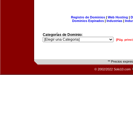
Registro de Dominios
|
Web Hosting
|
D
Dominios Expirados
|
Industrias
|
Indu
Categorías de Dominio:
[Pág. princi
** Precios expre
© 2002/2022 Solo10.com