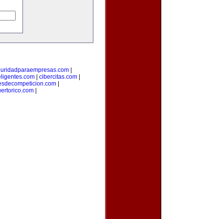
guridadparaempresas.com
|
teligentes.com
|
cibercitas.com
|
esdecompeticion.com
|
uertorico.com
|