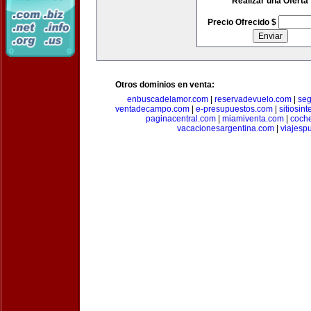
Realizar una Oferta
Precio Ofrecido $
Otros dominios en venta:
enbuscadelamor.com
|
reservadevuelo.com
|
se
ventadecampo.com
|
e-presupuestos.com
|
sitiosin
paginacentral.com
|
miamiventa.com
|
coch
vacacionesargentina.com
|
viajesp