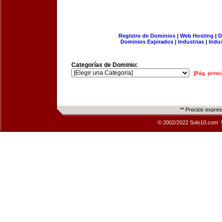
Registro de Dominios
|
Web Hosting
|
D
Dominios Expirados
|
Industrias
|
Indu
Categorías de Dominio:
[Pág. princi
** Precios expre
© 2002/2022 Solo10.com