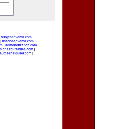
|
relojesenventa.com
|
|
usadosenventa.com
|
om
|
admonetization.com
|
rsionesbursatiles.com
|
autosenalquiler.com
|