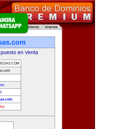
sas.com
 puesto en Venta
RESAS.COM
as.com
ias
a!
sas.com
tas