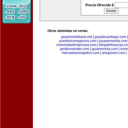
Precio Ofrecido $
Otros dominios en venta:
guiainmobiliaria.net
|
guiadesantiago.com
puertoriconegocios.com
|
joyasenventa.com
comunidadempresas.com
|
blogdefinanzas.c
gestionventas.com
|
guiamorelia.com
|
inve
mercadoenergetico.com
|
areajoven.com
|