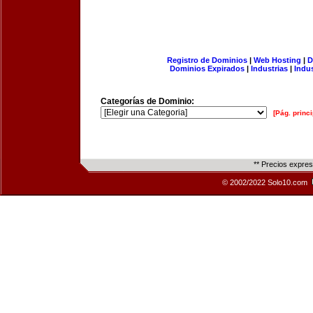
Registro de Dominios
|
Web Hosting
|
D
Dominios Expirados
|
Industrias
|
Indu
Categorías de Dominio:
[Pág. princi
** Precios expre
© 2002/2022 Solo10.com