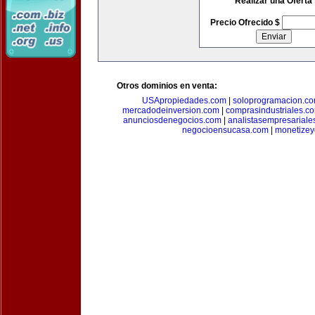
Realizar una Oferta
Precio Ofrecido $
Otros dominios en venta:
USApropiedades.com
|
soloprogramacion.c
mercadodeinversion.com
|
comprasindustriales.c
anunciosdenegocios.com
|
analistasempresariale
negocioensucasa.com
|
monetize