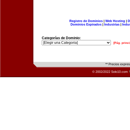
Registro de Dominios
|
Web Hosting
|
D
Dominios Expirados
|
Industrias
|
Indu
Categorías de Dominio:
[Pág. princi
** Precios expre
© 2002/2022 Solo10.com