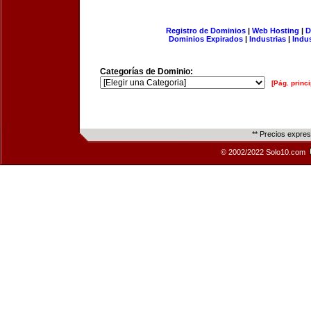
Registro de Dominios
|
Web Hosting
|
D
Dominios Expirados
|
Industrias
|
Indu
Categorías de Dominio:
[Pág. princi
** Precios expre
© 2002/2022 Solo10.com