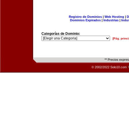
Registro de Dominios
|
Web Hosting
|
D
Dominios Expirados
|
Industrias
|
Indu
Categorías de Dominio:
[Pág. princi
** Precios expre
© 2002/2022 Solo10.com