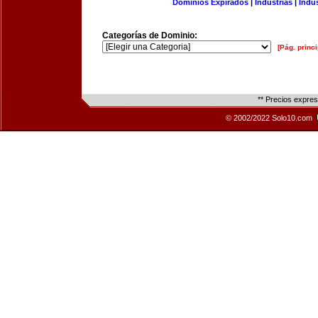
Dominios Expirados
|
Industrias
|
Indu
Categorías de Dominio:
[Pág. princi
** Precios expre
© 2002/2022 Solo10.com