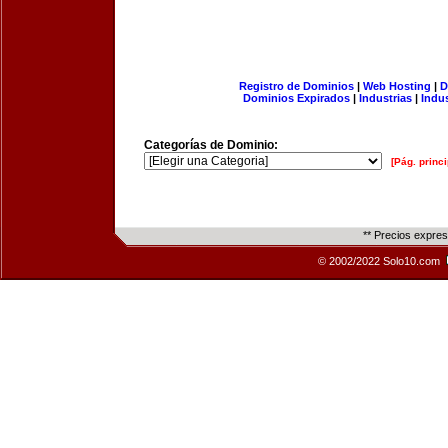
Registro de Dominios
|
Web Hosting
|
D
Dominios Expirados
|
Industrias
|
Indu
Categorías de Dominio:
[Pág. princi
** Precios expre
© 2002/2022 Solo10.com