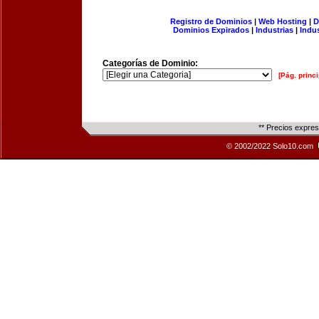
Registro de Dominios
|
Web Hosting
|
D
Dominios Expirados
|
Industrias
|
Indu
Categorías de Dominio:
[Pág. princi
** Precios expre
© 2002/2022 Solo10.com