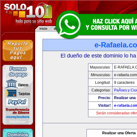
e-Rafaela.c
El dueño de este dominio lo ha
Mayusculas:
E-RAFAELA.
Minusculas:
e-rafaela.com
Longitud:
9 caracteres
Categorias:
PaÃ­ses y Ci
Precio:
Realizar una 
Visitar!
e-rafaela.co
Serán consideradas ofer
Realizar una Oferta