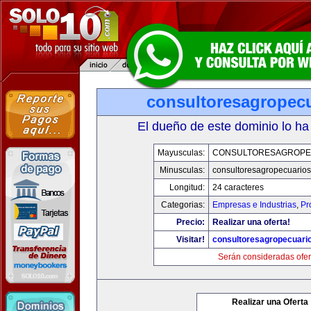
consultoresagropec
El dueño de este dominio lo ha
Mayusculas:
CONSULTORESAGROPE
Minusculas:
consultoresagropecuario
Longitud:
24 caracteres
Categorias:
Empresas e Industrias
,
Pr
Precio:
Realizar una oferta!
Visitar!
consultoresagropecuari
Serán consideradas ofer
Realizar una Oferta