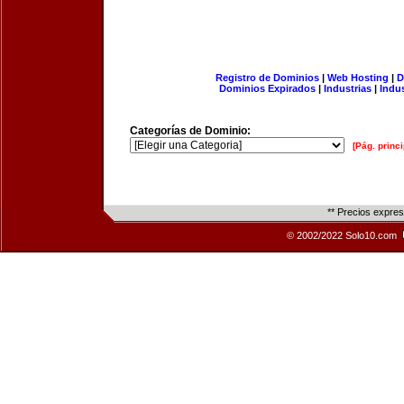
Registro de Dominios
|
Web Hosting
|
D
Dominios Expirados
|
Industrias
|
Indu
Categorías de Dominio:
[Pág. princi
** Precios expre
© 2002/2022 Solo10.com