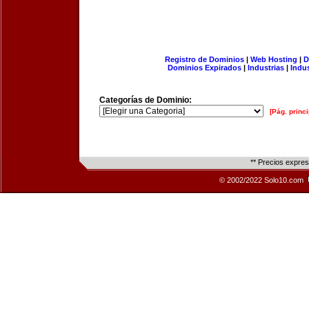
Registro de Dominios
|
Web Hosting
|
D
Dominios Expirados
|
Industrias
|
Indu
Categorías de Dominio:
[Pág. princi
** Precios expre
© 2002/2022 Solo10.com