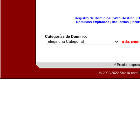
Registro de Dominios
|
Web Hosting
|
D
Dominios Expirados
|
Industrias
|
Indu
Categorías de Dominio:
[Pág. princi
** Precios expre
© 2002/2022 Solo10.com